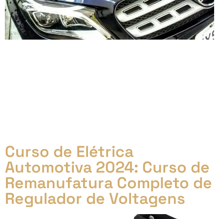
Ainda na adolescência, tive meus primeiros contatos
com a direção. Comecei ligando e desligando o
Fuscão 76 do meu pai. Logo depois, passei a dar
algumas voltas na Praia de Piratininga em Niterói, na
época deserta no inverno. Aos 16 anos, já estava
assumindo a responsabilidade de dirigir os carros de
amigos que bebiam na volta de festas e baladas,
inclusive do Rio de Janeiro.
Curso de Elétrica
Automotiva 2024: Curso de
Remanufatura Completo de
Regulador de Voltagens