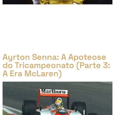
Ayrton Senna na Williams Ayrton Senna e Williams.
Duas lendas do automobilismo que, por um golpe do
destino, nunca se uniram em uma equipe. O sonho de
ver o piloto brasileiro guiando os carros velozes da
equipe inglesa ficou apenas na imaginação dos fãs,
mas a história por trás dessa quase parceria é rica
em […]
Ayrton Senna: A Apoteose
do Tricampeonato (Parte 3:
A Era McLaren)