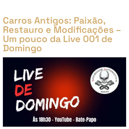
transformar em uma fonte de renda, este curso é a
sua chave para o sucesso!
Carros Antigos: Paixão,
Restauro e Modificações –
Um pouco da Live 001 de
Domingo