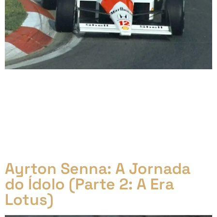
A Chegada à McLaren (1988) A Apoteose do
Tricampeonato Em 1988, Ayrton Senna, já aclamado
como um dos maiores talentos da Fórmula 1,
finalmente se juntou à McLaren, equipe dominante da
categoria na época. Ao lado do experiente Alain Prost,
formou uma das duplas mais lendárias e competitivas
da história do esporte, com uma rivalidade […]
Ayrton Senna: A Jornada
do Ídolo (Parte 2: A Era
Lotus)