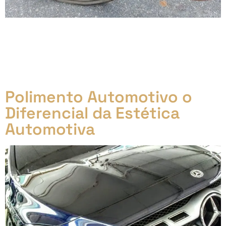
A vida tem uma forma curiosa de nos surpreender, e
minha última aquisição é prova disso. Recentemente,
ao caminhar por um condomínio próximo de onde
moro, deparei-me com uma bicicleta Monareta aro
20 de 1984, que estava esquecida há mais de 30 anos.
Polimento Automotivo o
Diferencial da Estética
Automotiva