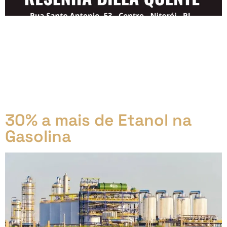
Resenha Biela Quente – 20 de março – 18h Nesta
quarta-feira, prepare-se para uma noite inesquecível
com o Biela Quente! O grupo de apaixonados por
carros antigos, especialmente os V8, convida você
para a sua tradicional resenha no Mercado Municipal
da cidade. A partir das 18h, venha celebrar a cultura
automotiva em um ambiente descontraído […]
30% a mais de Etanol na
Gasolina