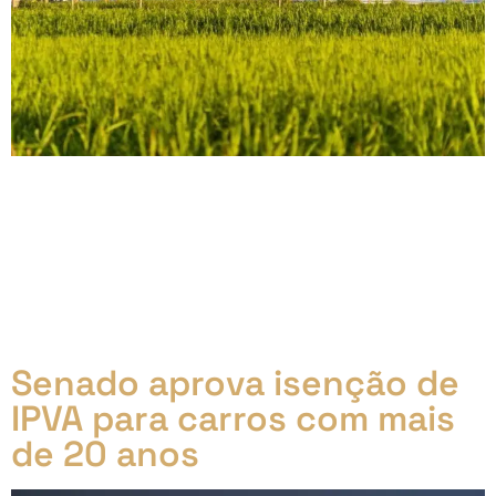
30% a mais de Etanol na Gasolina e até 20% de
Biodiesel no Diesel até 2030 Alerta: Mudanças na
gasolina e no diesel irão prejudicar seu veículo! O
Projeto de Lei 528/2020, proposto pelo ex-deputado
Jerônimo Goergen (PP-RS), prevê alterações na
mistura de combustíveis no Brasil: Etanol na
gasolina: aumento de 27% para 30% até 2030. […]
Senado aprova isenção de
IPVA para carros com mais
de 20 anos