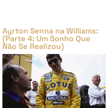
atraindo olhares e colecionadores em busca de
singularidade. O mundo dos carros antigos é um
universo à parte, repleto de histórias, nostalgia e,
claro, […]
Ayrton Senna na Williams:
(Parte 4: Um Sonho Que
Não Se Realizou)