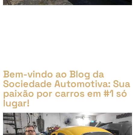
Venda de 20 mil Carros Elétricos da Hertz Locadora:
Uma Análise Detalhada Decisão de vender 20 mil
veículos elétricos Recentemente, a Hertz tomou a
decisão surpreendente de devolver cerca de 20 mil
veículos elétricos. Essa medida, embora controversa,
foi baseada em uma análise cuidadosa das
necessidades atuais do mercado e da
sustentabilidade financeira da empresa. […]
Bem-vindo ao Blog da
Sociedade Automotiva: Sua
paixão por carros em #1 só
lugar!