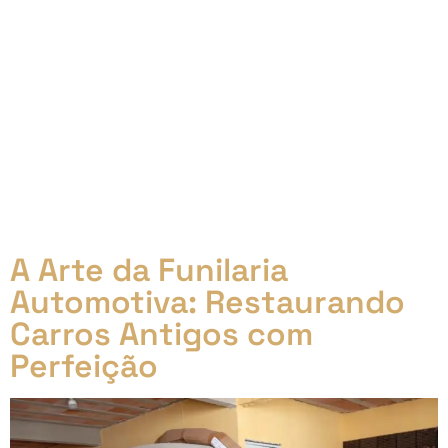
No último encontro ao vivo em nosso canal no
YouTube, embarcamos em uma viagem emocionante
pelo fascinante mundo dos carros antigos.
Mergulhamos na rica história desses veículos icônicos,
explorando as diversas nuances das modificações,
desde a busca pela segurança até a expressão da
personalidade através da estética. Abordamos
também a restauração cuidadosa que revive esses
símbolos da engenhosidade humana, preservando
sua essência e legado para as futuras gerações.
A Arte da Funilaria
Automotiva: Restaurando
Carros Antigos com
Perfeição