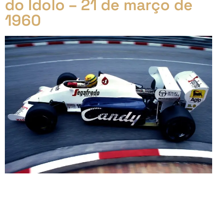
do Ídolo – 21 de março de
1960
O Início Meteórico (Parte 1) – Ayrton Senna: A
Jornada do Ídolo Introdução: O Brasil é terra de
grandes nomes no automobilismo, e entre eles,