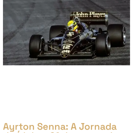
Ayrton Senna: A Jornada do Ídolo (Parte 2: A Era
Lotus) A Mudança para a Lotus (1985) Após a
temporada de 1984, a ascensão meteórica de Ayrton
Senna na Fórmula 1 o colocou no radar das principais
equipes da categoria. Em 1985, ele se juntou à Lotus,
equipe tradicional e campeã mundial no passado. A
[…]
Ayrton Senna: A Jornada